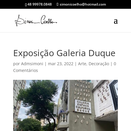
48 99978.0848
simonicoelho@hotmail.com
Exposição Galeria Duque
por
Admsimoni
|
mar 23, 2022
|
Arte
,
Decoração
|
0
Comentários